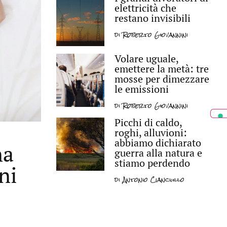
elettricità che
restano invisibili
di
Roberto Giovannini
Volare uguale,
emettere la metà: tre
mosse per dimezzare
le emissioni
di
Roberto Giovannini
Picchi di caldo,
roghi, alluvioni:
abbiamo dichiarato
na
guerra alla natura e
stiamo perdendo
ni
di
Antonio Cianciullo