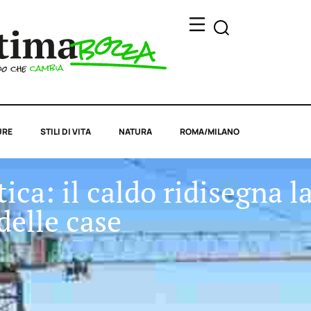
URE
STILI DI VITA
NATURA
ROMA/MILANO
ica: il caldo ridisegna 
delle case