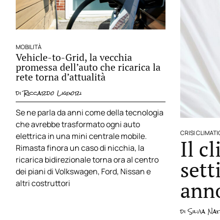
MOBILITÀ
Vehicle-to-Grid, la vecchia
promessa dell’auto che ricarica la
rete torna d’attualità
di
Riccardo Liguori
Se ne parla da anni come della tecnologia
che avrebbe trasformato ogni auto
CRISI CLIMAT
elettrica in una mini centrale mobile.
Il c
Rimasta finora un caso di nicchia, la
ricarica bidirezionale torna ora al centro
sett
dei piani di Volkswagen, Ford, Nissan e
ann
altri costruttori
di
Silvia Nat