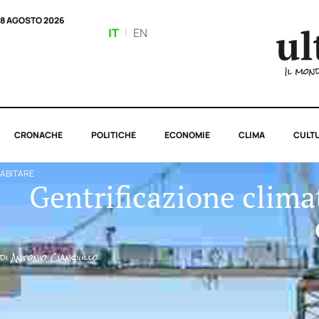
8 AGOSTO 2026
IT
|
EN
CRONACHE
POLITICHE
ECONOMIE
CLIMA
CULT
ABITARE
Gentrificazione climat
di
Antonio Cianciullo