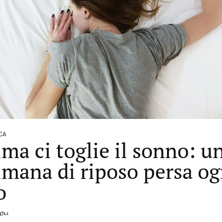
ICA
lima ci toglie il sonno: u
imana di riposo persa og
o
oli