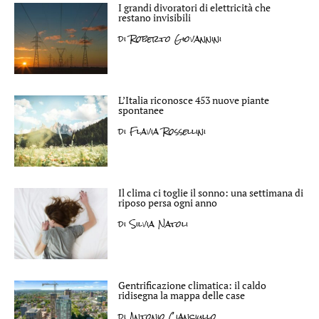
I grandi divoratori di elettricità che
restano invisibili
di
Roberto Giovannini
L’Italia riconosce 453 nuove piante
spontanee
di
Flavia Rossellini
Il clima ci toglie il sonno: una settimana di
riposo persa ogni anno
di
Silvia Natoli
Gentrificazione climatica: il caldo
ridisegna la mappa delle case
di
Antonio Cianciullo