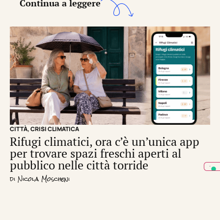
Continua a leggere
CITTÀ
,
CRISI CLIMATICA
CRI
Rifugi climatici, ora c’è un’unica app
Il
per trovare spazi freschi aperti al
de
pubblico nelle città torride
di
S
di
Nicola Moscheni