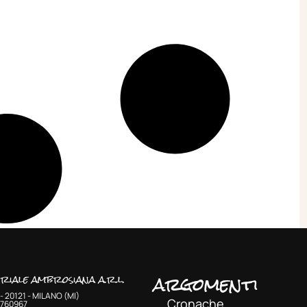
argomenti
oriale ambrosiana a.r.l.
- 20121 - MILANO (MI)
Cronache
33760967