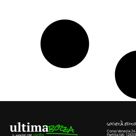
società edit
Corso Venezia 24 
Partita IVA: 126