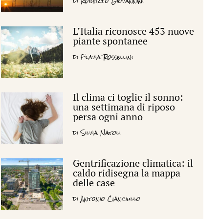
di
Roberto Giovannini
L’Italia riconosce 453 nuove
piante spontanee
di
Flavia Rossellini
Il clima ci toglie il sonno:
una settimana di riposo
persa ogni anno
di
Silvia Natoli
Gentrificazione climatica: il
caldo ridisegna la mappa
delle case
di
Antonio Cianciullo