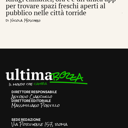
per trovare spazi freschi aperti al
de
pubblico nelle città torride
di
S
di
Nicola Moscheni
DIRETTORE RESPONSABILE
Antonio Cianciullo
DIRETTORE EDITORIALE
Massimiliano Pontillo
SEDE REDAZIONE
Via Portuense 157, roma