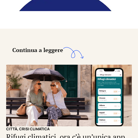
Continua a leggere
CITTÀ
,
CRISI CLIMATICA
CRI
Rifugi climatici, ora c’è un’unica app
Il