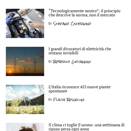
“Tecnologicamente neutro”: il principio
che descrive la norma, non il mercato
di
Stefano Cisternino
I grandi divoratori di elettricità che
restano invisibili
di
Roberto Giovannini
L’Italia riconosce 453 nuove piante
spontanee
di
Flavia Rossellini
Il clima ci toglie il sonno: una settimana di
riposo persa ogni anno