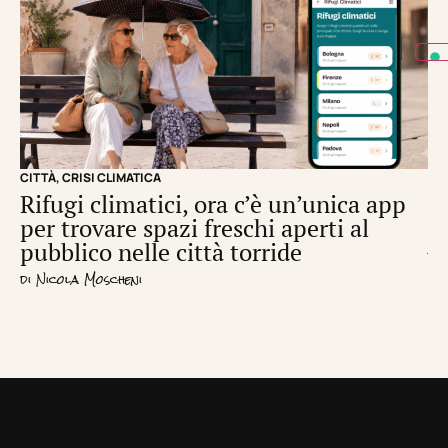
CITTÀ
,
CRISI CLIMATICA
CRI
Rifugi climatici, ora c’è un’unica app
Il
per trovare spazi freschi aperti al
de
pubblico nelle città torride
di
S
di
Nicola Moscheni