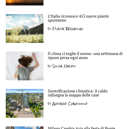
L’Italia riconosce 453 nuove piante
spontanee
di
Flavia Rossellini
Il clima ci toglie il sonno: una settimana di
riposo persa ogni anno
di
Silvia Natoli
Gentrificazione climatica: il caldo
ridisegna la mappa delle case
di
Antonio Cianciullo
Milano Cambia Aria alla festa di Ponte