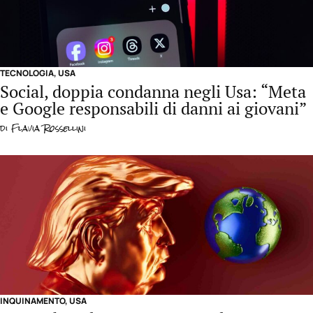
TECNOLOGIA
,
USA
Social, doppia condanna negli Usa: “Meta
e Google responsabili di danni ai giovani”
di
Flavia Rossellini
INQUINAMENTO
,
USA