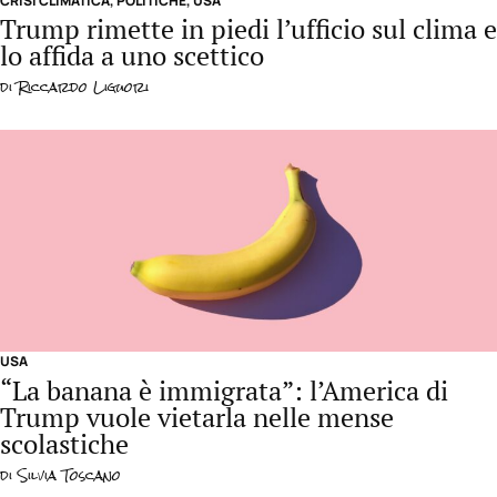
CRISI CLIMATICA
,
POLITICHE
,
USA
Trump rimette in piedi l’ufficio sul clima e
lo affida a uno scettico
di
Riccardo Liguori
USA
“La banana è immigrata”: l’America di
Trump vuole vietarla nelle mense
scolastiche
di
Silvia Toscano