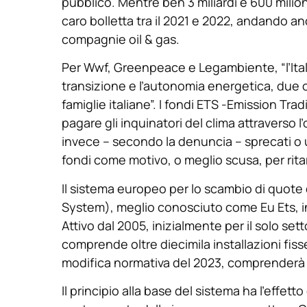
pubblico. Mentre ben 3 miliardi e 600 milion
caro bolletta tra il 2021 e 2022, andando anc
compagnie oil & gas.
Per Wwf, Greenpeace e Legambiente, “l’Itali
transizione e l’autonomia energetica, due ob
famiglie italiane”. I fondi ETS -Emission Tr
pagare gli inquinatori del clima attraverso
invece – secondo la denuncia – sprecati o 
fondi come motivo, o meglio scusa, per ritard
Il sistema europeo per lo scambio di quote 
System), meglio conosciuto come Eu Ets, in
Attivo dal 2005, inizialmente per il solo sett
comprende oltre diecimila installazioni fisse i
modifica normativa del 2023, comprenderà i
Il principio alla base del sistema ha l’effetto