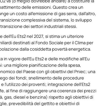
2 va (o meglio dovrebbe andare) a costituire la
bbattimento delle emissioni. Questo crea un
e un costo all’emissione di gas serra, dall’altro,
la transizione complessiva del sistema, lo sviluppo
 transizione dei settori industriali stessi.
 dell’Eu Ets2 nel 2027, si stima un ulteriore
 miliardi destinati al Fondo Sociale per il Clima per
opolazione dalla cosiddetta povertà energetica.
ata in vigore dell’Eu Ets2 e delle modifiche all’Eu
 una migliore pianificazione della spesa,
onomico del Paese con gli obiettivi del Pniec; una
piego dei fondi; snellimento delle procedure
e l’utilizzo dei proventi; integrazione dell’Ets2
riffe, al fine di raggiungere una coerenza dei prezzi
tà, gas, diesel e benzina) rispetto agli obiettivi di
e, prevedibilità del gettito e obiettivi di