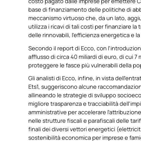
costo pagato dalle imprese per emettere CO
base di finanziamento delle politiche di a
meccanismo virtuoso che, da un lato, aggiung
utilizza i ricavi di tali costi per finanziare 
delle rinnovabili, l’efficienza energetica e la
Secondo il report di Ecco, con l’introduzione
afflusso di circa 40 miliardi di euro, di cui 7
proteggere le fasce più vulnerabili della p
Gli analisti di Ecco, infine, in vista dell’entr
Ets1, suggeriscono alcune raccomandazioni:
allineando le strategie di sviluppo socioec
migliore trasparenza e tracciabilità dell’im
amministrative per accelerare l’attribuzione 
nelle strutture fiscali e parafiscali delle ta
finali dei diversi vettori energetici (elettrici
sostenibilità economica per imprese e famigli