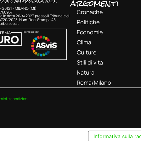
argomenti
oriale ambrosiana a.r.l.
- 20121 - MILANO (MI)
Cronache
33760967
a in data 20/4/2023 presso il Tribunale di
 4720/2023. Num. Reg. Stampa 48.
Politiche
ribuisce a:
Economie
Promosso da:
Clima
Culture
Stili di vita
Natura
Roma/Milano
mini e condizioni
Informativa sulla ra