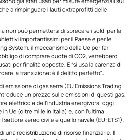
isono già stati usati per misure emergenziali sul
he a rimpinguare i lauti extraprofitti delle
a non può permettersi di sprecare i soldi per la
iettivi importantissimi per il Paese e per le
ading System, il meccanismo della Ue per far
 l’obbligo di comprare quote di CO2, verrebbero
usati per
finalità opposte. E “si usa la carenza di
are la transizione: è il delitto perfetto”
.
di emissione di gas serra (EU Emissions Trading
troduce un prezzo sulle emissioni di questi gas.
ore elettrico e dell’industria energivora, oggi
n Ue (oltre mille in Italia) e, con l’ultima
l settore aereo civile e quello navale (EU-ETS1).
 di una redistribuzione di risorse finanziarie. Il