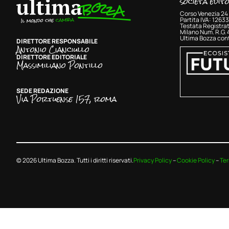
società edit
Corso Venezia 24 
Partita IVA: 126
Testata Registrat
Milano Num. R.G.
Ultima Bozza cont
DIRETTORE RESPONSABILE
Antonio Cianciullo
DIRETTORE EDITORIALE
Massimiliano Pontillo
SEDE REDAZIONE
Via Portuense 157, roma
© 2026 Ultima Bozza. Tutti i diritti riservati.
Privacy Policy
–
Cookie Policy
–
Ter