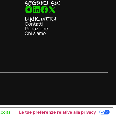
seguici su:
link utili
Contatti
Redazione
Chi siamo
ccolta
Le tue preferenze relative alla privacy