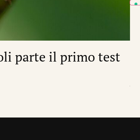
EMIS
li parte il primo test
V
e
di
Ro