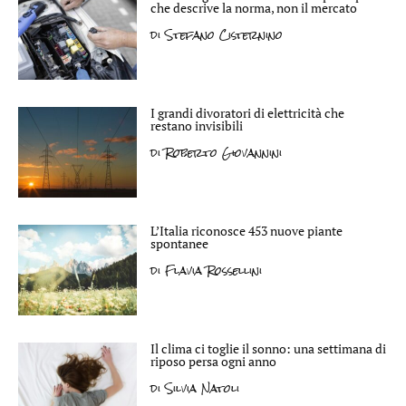
che descrive la norma, non il mercato
di
Stefano Cisternino
I grandi divoratori di elettricità che
restano invisibili
di
Roberto Giovannini
L’Italia riconosce 453 nuove piante
spontanee
di
Flavia Rossellini
Il clima ci toglie il sonno: una settimana di
riposo persa ogni anno
di
Silvia Natoli