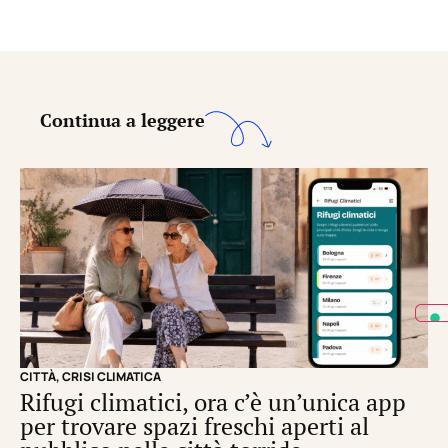
Continua a leggere
CITTÀ
,
CRISI CLIMATICA
CRI
Rifugi climatici, ora c’è un’unica app
Il
per trovare spazi freschi aperti al
de