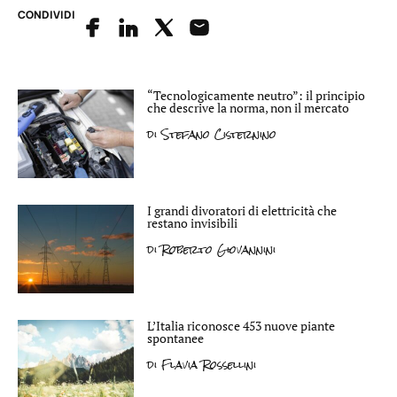
CONDIVIDI
“Tecnologicamente neutro”: il principio
che descrive la norma, non il mercato
di
Stefano Cisternino
I grandi divoratori di elettricità che
restano invisibili
di
Roberto Giovannini
L’Italia riconosce 453 nuove piante
spontanee
di
Flavia Rossellini