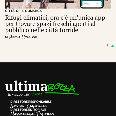
CITTÀ
,
CRISI CLIMATICA
CRI
Rifugi climatici, ora c’è un’unica app
Il
per trovare spazi freschi aperti al
de
pubblico nelle città torride
di
S
di
Nicola Moscheni
DIRETTORE RESPONSABILE
Antonio Cianciullo
DIRETTORE EDITORIALE
Massimiliano Pontillo