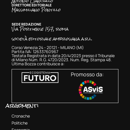
Antonio Cianciullo
DIRETTORE EDITORIALE
Massimiliano Pontillo
SEDE REDAZIONE
Via Portuense 157, roma
società editoriale ambrosiana a.r.l.
Corso Venezia 24 - 20121 - MILANO (MI)
Partita IVA: 12633760967
Testata Registrata in data 20/4/2023 presso il Tribunale
di Milano Num. R.G. 4720/2023. Num. Reg. Stampa 48.
Ultima Bozza contribuisce a:
Promosso da:
argomenti
Cronache
Politiche
Economie