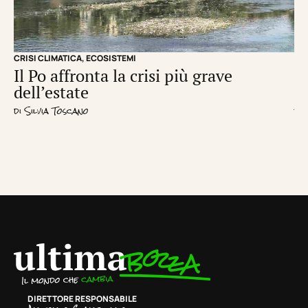
CRISI CLIMATICA
,
ECOSISTEMI
EC
Il Po affronta la crisi più grave
Un
dell’estate
d
di
Silvia Toscano
di
R
DIRETTORE RESPONSABILE