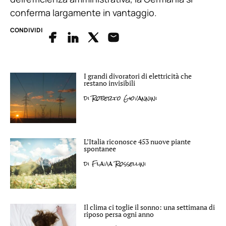
conferma largamente in vantaggio.
CONDIVIDI
I grandi divoratori di elettricità che
restano invisibili
di
Roberto Giovannini
L’Italia riconosce 453 nuove piante
spontanee
di
Flavia Rossellini
Il clima ci toglie il sonno: una settimana di
riposo persa ogni anno