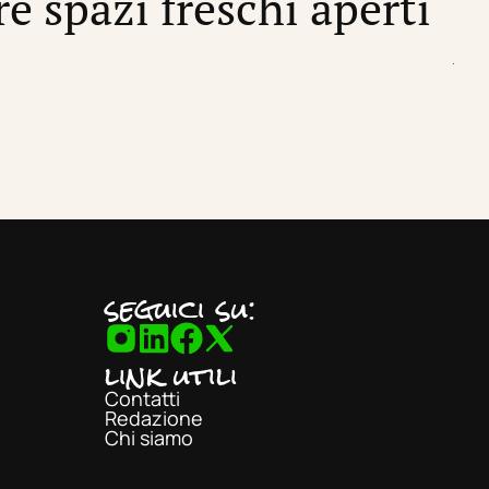
re spazi freschi aperti
I
di
Sil
seguici su:
link utili
Contatti
Redazione
Chi siamo