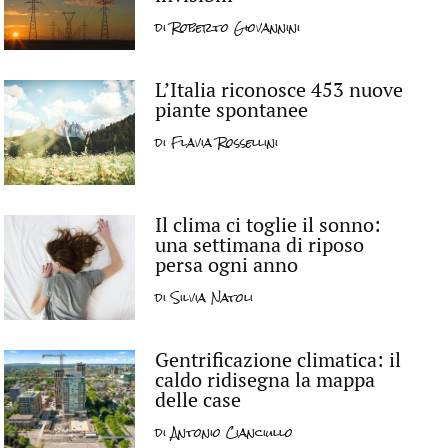
di
Roberto Giovannini
L’Italia riconosce 453 nuove
piante spontanee
di
Flavia Rossellini
Il clima ci toglie il sonno:
una settimana di riposo
persa ogni anno
di
Silvia Natoli
Gentrificazione climatica: il
caldo ridisegna la mappa
delle case
di
Antonio Cianciullo