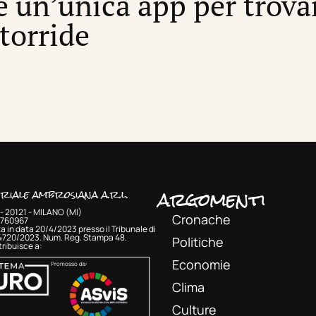
’è un’unica app per trova
 torride
argomenti
oriale ambrosiana a.r.l.
- 20121 - MILANO (MI)
Cronache
33760967
a in data 20/4/2023 presso il Tribunale di
 4720/2023. Num. Reg. Stampa 48.
Politiche
ribuisce a:
Economie
Promosso da:
Clima
Culture