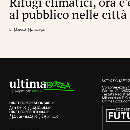
Rifugi climatici, ora c
al pubblico nelle città
di
Nicola Moscheni
società edit
Corso Venezia 24 
Partita IVA: 126
Testata Registrat
Milano Num. R.G.
Ultima Bozza cont
DIRETTORE RESPONSABILE
Antonio Cianciullo
DIRETTORE EDITORIALE
Massimiliano Pontillo