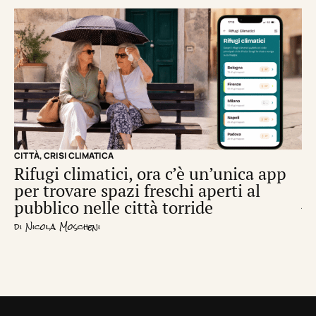
CITTÀ
,
CRISI CLIMATICA
CRI
Rifugi climatici, ora c’è un’unica app
Il
per trovare spazi freschi aperti al
de
pubblico nelle città torride
di
S
di
Nicola Moscheni