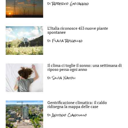
di
Roberto Giovannini
L’Italia riconosce 453 nuove piante
spontanee
di
Flavia Rossellini
Il clima ci toglie il sonno: una settimana di
riposo persa ogni anno
di
Silvia Natoli
Gentrificazione climatica: il caldo
ridisegna la mappa delle case
di
Antonio Cianciullo