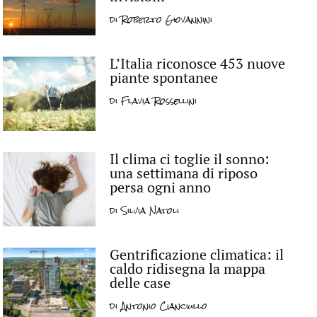
di
Roberto Giovannini
L’Italia riconosce 453 nuove
piante spontanee
di
Flavia Rossellini
Il clima ci toglie il sonno:
una settimana di riposo
persa ogni anno
di
Silvia Natoli
Gentrificazione climatica: il
caldo ridisegna la mappa
delle case
di
Antonio Cianciullo