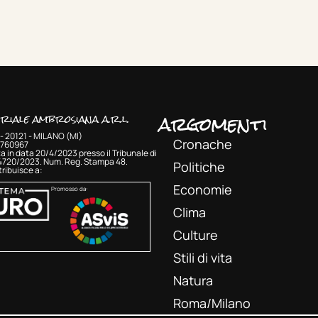
argomenti
oriale ambrosiana a.r.l.
- 20121 - MILANO (MI)
Cronache
33760967
a in data 20/4/2023 presso il Tribunale di
 4720/2023. Num. Reg. Stampa 48.
Politiche
ribuisce a:
Economie
Promosso da:
Clima
Culture
Stili di vita
Natura
Roma/Milano