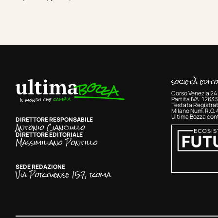
società edit
Corso Venezia 24 
Partita IVA: 126
Testata Registrat
Milano Num. R.G.
Ultima Bozza cont
DIRETTORE RESPONSABILE
Antonio Cianciullo
DIRETTORE EDITORIALE
Massimiliano Pontillo
SEDE REDAZIONE
Via Portuense 157, roma