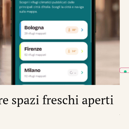
CRIS
re spazi freschi aperti
I
di
Sil