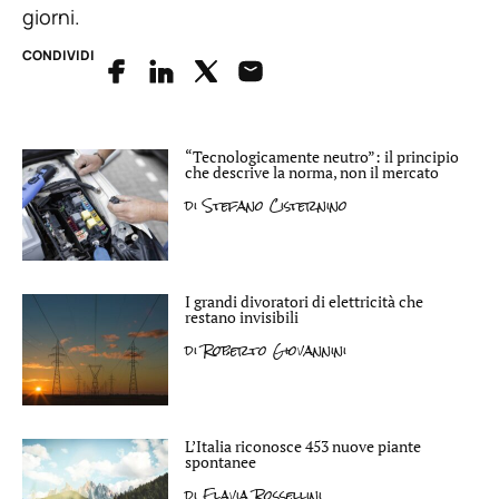
giorni.
CONDIVIDI
“Tecnologicamente neutro”: il principio
che descrive la norma, non il mercato
di
Stefano Cisternino
I grandi divoratori di elettricità che
restano invisibili
di
Roberto Giovannini
L’Italia riconosce 453 nuove piante
spontanee
di
Flavia Rossellini