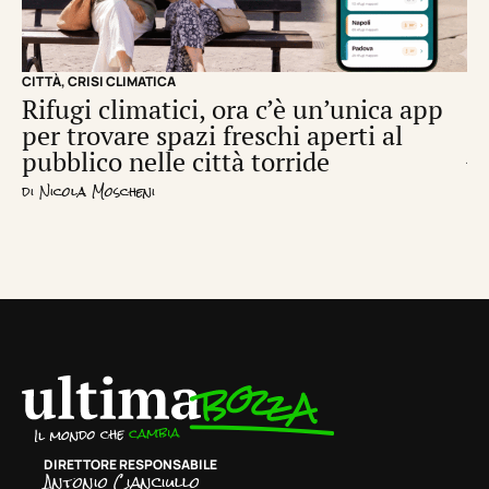
CITTÀ
,
CRISI CLIMATICA
CRI
Rifugi climatici, ora c’è un’unica app
Il
per trovare spazi freschi aperti al
de
pubblico nelle città torride
di
S
di
Nicola Moscheni
DIRETTORE RESPONSABILE
Antonio Cianciullo