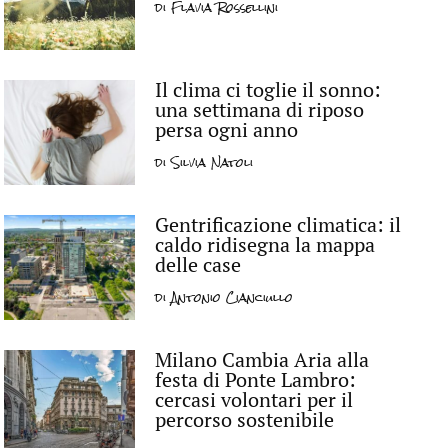
di
Flavia Rossellini
Il clima ci toglie il sonno:
una settimana di riposo
persa ogni anno
di
Silvia Natoli
Gentrificazione climatica: il
caldo ridisegna la mappa
delle case
di
Antonio Cianciullo
Milano Cambia Aria alla
festa di Ponte Lambro:
cercasi volontari per il
percorso sostenibile