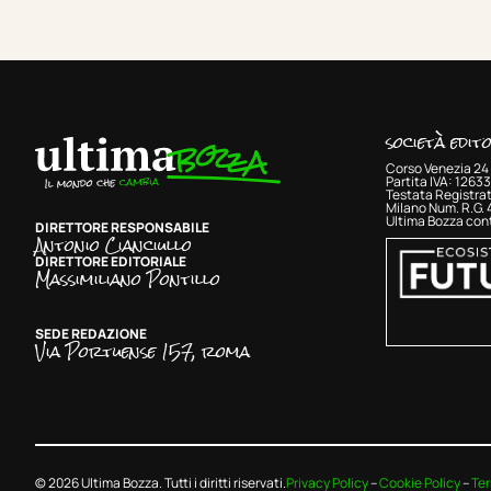
società edit
Corso Venezia 24 
Partita IVA: 126
Testata Registrat
Milano Num. R.G.
Ultima Bozza cont
DIRETTORE RESPONSABILE
Antonio Cianciullo
DIRETTORE EDITORIALE
Massimiliano Pontillo
SEDE REDAZIONE
Via Portuense 157, roma
© 2026 Ultima Bozza. Tutti i diritti riservati.
Privacy Policy
–
Cookie Policy
–
Ter