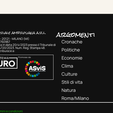
argomenti
oriale ambrosiana a.r.l.
- 20121 - MILANO (MI)
Cronache
33760967
a in data 20/4/2023 presso il Tribunale di
 4720/2023. Num. Reg. Stampa 48.
Politiche
ribuisce a:
Economie
Promosso da:
Clima
Culture
Stili di vita
Natura
Roma/Milano
mini e condizioni