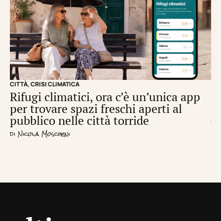
CITTÀ
,
CRISI CLIMATICA
CRI
Rifugi climatici, ora c’è un’unica app
Il
per trovare spazi freschi aperti al
de
pubblico nelle città torride
di
S
di
Nicola Moscheni