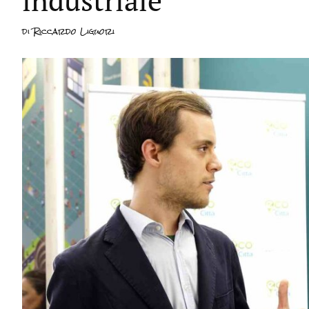
industriale”
di
Riccardo Liguori