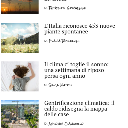
di
Roberto Giovannini
L’Italia riconosce 453 nuove
piante spontanee
di
Flavia Rossellini
Il clima ci toglie il sonno:
una settimana di riposo
persa ogni anno
di
Silvia Natoli
Gentrificazione climatica: il
caldo ridisegna la mappa
delle case
di
Antonio Cianciullo