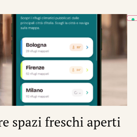
CRIS
re spazi freschi aperti
I