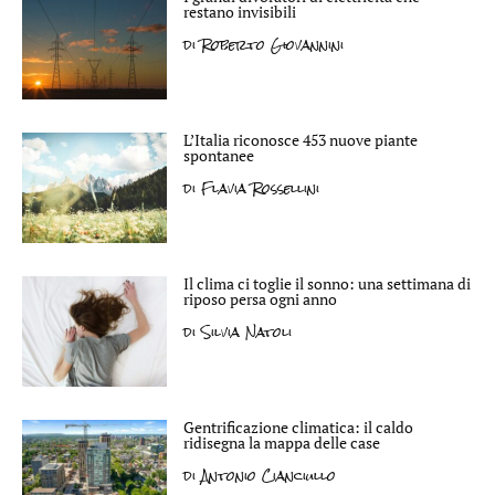
restano invisibili
di
Roberto Giovannini
L’Italia riconosce 453 nuove piante
spontanee
di
Flavia Rossellini
Il clima ci toglie il sonno: una settimana di
riposo persa ogni anno
di
Silvia Natoli
Gentrificazione climatica: il caldo
ridisegna la mappa delle case
di
Antonio Cianciullo