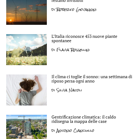
restano invisibili
di
Roberto Giovannini
L’Italia riconosce 453 nuove piante
spontanee
di
Flavia Rossellini
Il clima ci toglie il sonno: una settimana di
riposo persa ogni anno
di
Silvia Natoli
Gentrificazione climatica: il caldo
ridisegna la mappa delle case
di
Antonio Cianciullo