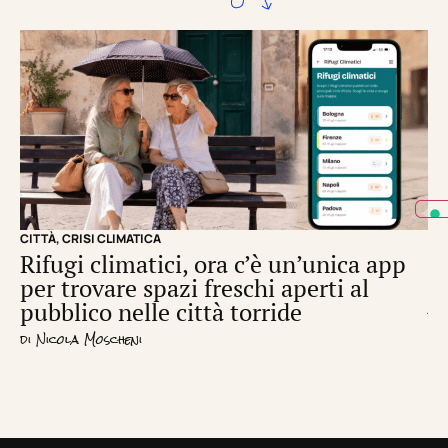
CITTÀ
,
CRISI CLIMATICA
CRI
Rifugi climatici, ora c’è un’unica app
Il
per trovare spazi freschi aperti al
de
pubblico nelle città torride
di
S
di
Nicola Moscheni