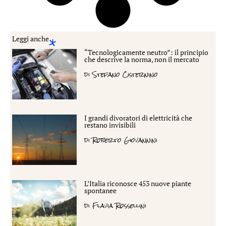
Leggi anche
“Tecnologicamente neutro”: il principio
che descrive la norma, non il mercato
di
Stefano Cisternino
I grandi divoratori di elettricità che
restano invisibili
di
Roberto Giovannini
L’Italia riconosce 453 nuove piante
spontanee
di
Flavia Rossellini