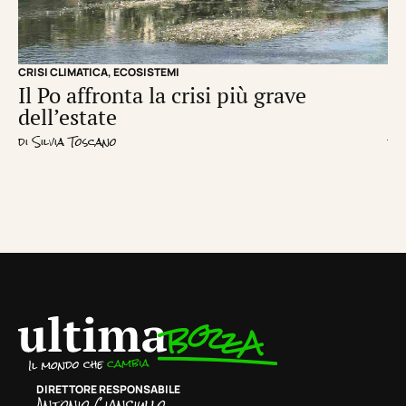
CRISI CLIMATICA
,
ECOSISTEMI
EC
Il Po affronta la crisi più grave
Un
dell’estate
d
di
Silvia Toscano
di
R
DIRETTORE RESPONSABILE
Antonio Cianciullo