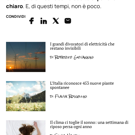
chiaro
. E, di questi tempi, non è poco.
CONDIVIDI
I grandi divoratori di elettricità che
restano invisibili
di
Roberto Giovannini
L’Italia riconosce 453 nuove piante
spontanee
di
Flavia Rossellini
Il clima ci toglie il sonno: una settimana di
riposo persa ogni anno