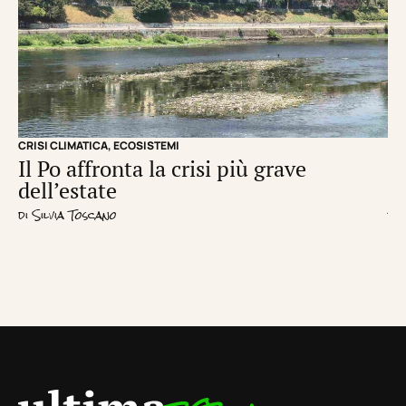
CRISI CLIMATICA
,
ECOSISTEMI
EC
Il Po affronta la crisi più grave
Un
dell’estate
d
di
Silvia Toscano
di
R