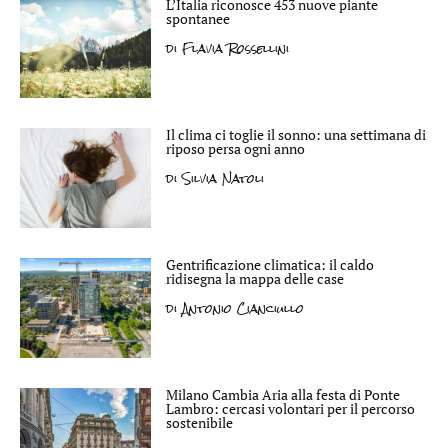
L’Italia riconosce 453 nuove piante
spontanee
di
Flavia Rossellini
Il clima ci toglie il sonno: una settimana di
riposo persa ogni anno
di
Silvia Natoli
Gentrificazione climatica: il caldo
ridisegna la mappa delle case
di
Antonio Cianciullo
Milano Cambia Aria alla festa di Ponte
Lambro: cercasi volontari per il percorso
sostenibile