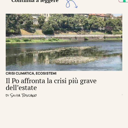
Continua a leggere
CRISI CLIMATICA
,
ECOSISTEMI
EC
Il Po affronta la crisi più grave
Un
dell’estate
d
di
Silvia Toscano
di
R