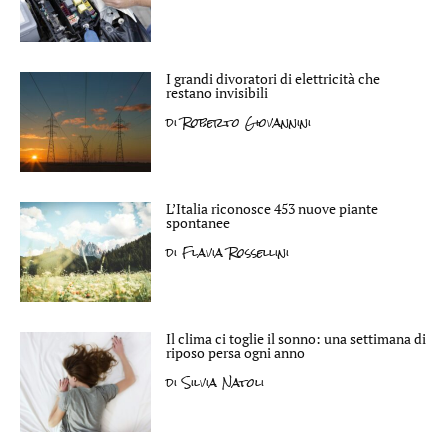
I grandi divoratori di elettricità che
restano invisibili
di
Roberto Giovannini
L’Italia riconosce 453 nuove piante
spontanee
di
Flavia Rossellini
Il clima ci toglie il sonno: una settimana di
riposo persa ogni anno
di
Silvia Natoli