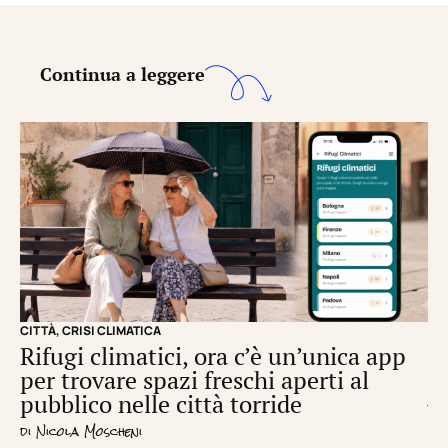
Continua a leggere
CITTÀ
,
CRISI CLIMATICA
CRI
Rifugi climatici, ora c’è un’unica app
Il
per trovare spazi freschi aperti al
de
pubblico nelle città torride
di
S
di
Nicola Moscheni