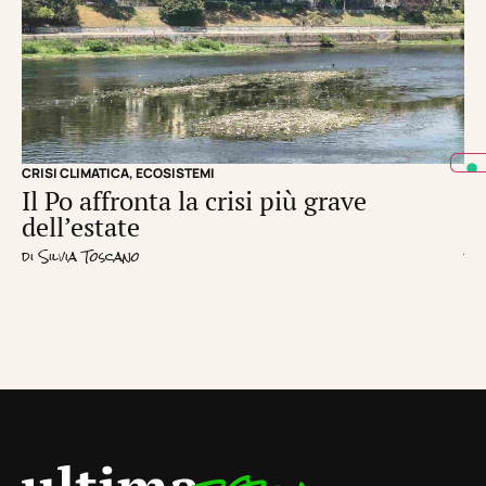
CRISI CLIMATICA
,
ECOSISTEMI
EC
Il Po affronta la crisi più grave
Un
dell’estate
d
di
Silvia Toscano
di
R