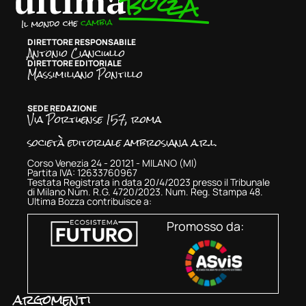
DIRETTORE RESPONSABILE
Antonio Cianciullo
DIRETTORE EDITORIALE
Massimiliano Pontillo
SEDE REDAZIONE
Via Portuense 157, roma
società editoriale ambrosiana a.r.l.
Corso Venezia 24 - 20121 - MILANO (MI)
Partita IVA: 12633760967
Testata Registrata in data 20/4/2023 presso il Tribunale
di Milano Num. R.G. 4720/2023. Num. Reg. Stampa 48.
Ultima Bozza contribuisce a:
Promosso da:
argomenti