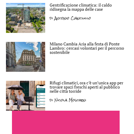
Gentrificazione climatica: il caldo
ridisegna la mappa delle case
di
Antonio Cianciullo
Milano Cambia Aria alla festa di Ponte
Lambro: cercasi volontari per il percorso
sostenibile
Rifugi climatici, ora c’è un’unica app per
trovare spazi freschi aperti al pubblico
nelle città torride
di
Nicola Moscheni