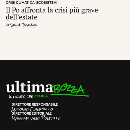
CRISI CLIMATICA
,
ECOSISTEMI
EC
Il Po affronta la crisi più grave
Un
dell’estate
d
di
Silvia Toscano
di
R
DIRETTORE RESPONSABILE
Antonio Cianciullo
DIRETTORE EDITORIALE
Massimiliano Pontillo