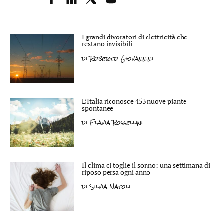
I grandi divoratori di elettricità che
restano invisibili
di
Roberto Giovannini
L’Italia riconosce 453 nuove piante
spontanee
di
Flavia Rossellini
Il clima ci toglie il sonno: una settimana di
riposo persa ogni anno
di
Silvia Natoli