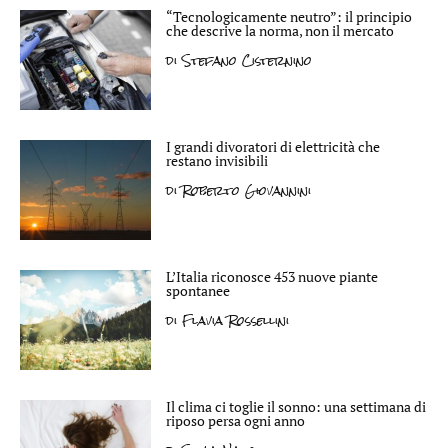
“Tecnologicamente neutro”: il principio
che descrive la norma, non il mercato
di
Stefano Cisternino
I grandi divoratori di elettricità che
restano invisibili
di
Roberto Giovannini
L’Italia riconosce 453 nuove piante
spontanee
di
Flavia Rossellini
Il clima ci toglie il sonno: una settimana di
riposo persa ogni anno