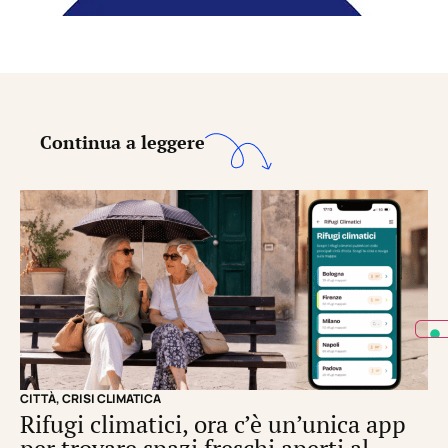
Continua a leggere
CITTÀ
,
CRISI CLIMATICA
CRI
Rifugi climatici, ora c’è un’unica app
Il
per trovare spazi freschi aperti al
de