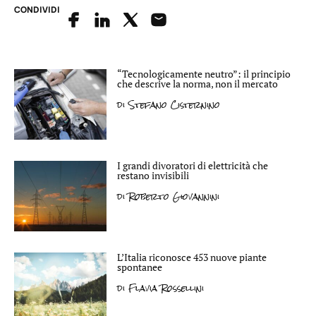
CONDIVIDI
“Tecnologicamente neutro”: il principio
che descrive la norma, non il mercato
di
Stefano Cisternino
I grandi divoratori di elettricità che
restano invisibili
di
Roberto Giovannini
L’Italia riconosce 453 nuove piante
spontanee
di
Flavia Rossellini