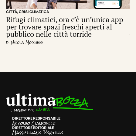
CITTÀ
,
CRISI CLIMATICA
CRI
Rifugi climatici, ora c’è un’unica app
Il
per trovare spazi freschi aperti al
de
pubblico nelle città torride
di
S
di
Nicola Moscheni
DIRETTORE RESPONSABILE
Antonio Cianciullo
DIRETTORE EDITORIALE
Massimiliano Pontillo