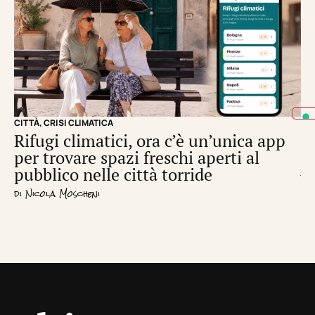
CITTÀ
,
CRISI CLIMATICA
CRI
Rifugi climatici, ora c’è un’unica app
Il
per trovare spazi freschi aperti al
de
pubblico nelle città torride
di
S
di
Nicola Moscheni