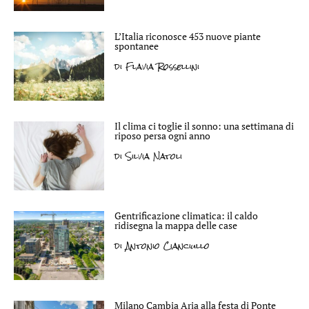
L’Italia riconosce 453 nuove piante
spontanee
di
Flavia Rossellini
Il clima ci toglie il sonno: una settimana di
riposo persa ogni anno
di
Silvia Natoli
Gentrificazione climatica: il caldo
ridisegna la mappa delle case
di
Antonio Cianciullo
Milano Cambia Aria alla festa di Ponte