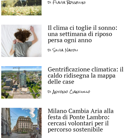
di
Flavia Rossellini
Il clima ci toglie il sonno:
una settimana di riposo
persa ogni anno
di
Silvia Natoli
Gentrificazione climatica: il
caldo ridisegna la mappa
delle case
di
Antonio Cianciullo
Milano Cambia Aria alla
festa di Ponte Lambro:
cercasi volontari per il
percorso sostenibile