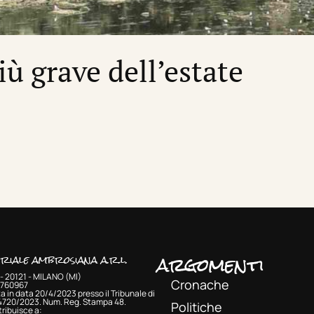
più grave dell’estate
argomenti
oriale ambrosiana a.r.l.
- 20121 - MILANO (MI)
Cronache
33760967
a in data 20/4/2023 presso il Tribunale di
 4720/2023. Num. Reg. Stampa 48.
Politiche
ribuisce a: