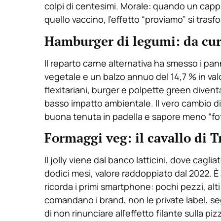
colpi di centesimi. Morale: quando un cappuc
quello vaccino, l’effetto “proviamo” si tras
Hamburger di legumi: da curi
Il reparto carne alternativa ha smesso i pan
vegetale e un balzo annuo del 14,7 % in val
flexitariani, burger e polpette green diven
basso impatto ambientale. Il vero cambio d
buona tenuta in padella e sapore meno “fo
Formaggi veg: il cavallo di 
Il jolly viene dal banco latticini, dove cagli
dodici mesi, valore raddoppiato dal 2022. È 
ricorda i primi smartphone: pochi pezzi, alti
comandano i brand, non le private label, s
di non rinunciare all’effetto filante sulla piz