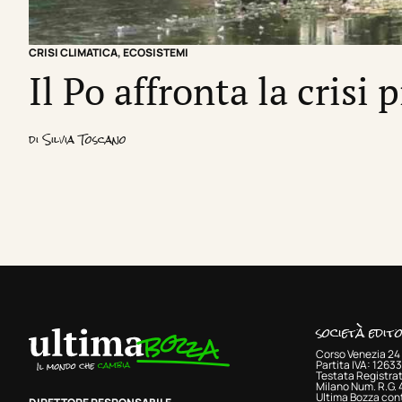
CRISI CLIMATICA
,
ECOSISTEMI
Il Po affronta la crisi 
di
Silvia Toscano
società edit
Corso Venezia 24 
Partita IVA: 126
Testata Registrat
Milano Num. R.G.
Ultima Bozza cont