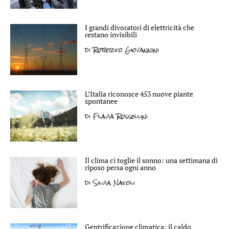
I grandi divoratori di elettricità che
restano invisibili
di
Roberto Giovannini
L’Italia riconosce 453 nuove piante
spontanee
di
Flavia Rossellini
Il clima ci toglie il sonno: una settimana di
riposo persa ogni anno
di
Silvia Natoli
Gentrificazione climatica: il caldo