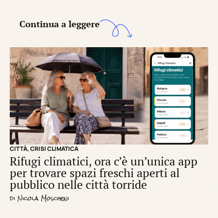
Continua a leggere
CITTÀ
,
CRISI CLIMATICA
CRI
Rifugi climatici, ora c’è un’unica app
Il
per trovare spazi freschi aperti al
de
pubblico nelle città torride
di
S
di
Nicola Moscheni