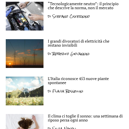
“Tecnologicamente neutro”: il principio
che descrive la norma, non il mercato
di
Stefano Cisternino
I grandi divoratori di elettricità che
restano invisibili
di
Roberto Giovannini
L’Italia riconosce 453 nuove piante
spontanee
di
Flavia Rossellini
Il clima ci toglie il sonno: una settimana di
riposo persa ogni anno
di
Silvia Natoli