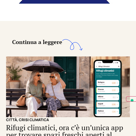
Continua a leggere
CITTÀ
,
CRISI CLIMATICA
CRI
Rifugi climatici, ora c’è un’unica app
Il
per trovare spazi freschi aperti al
de