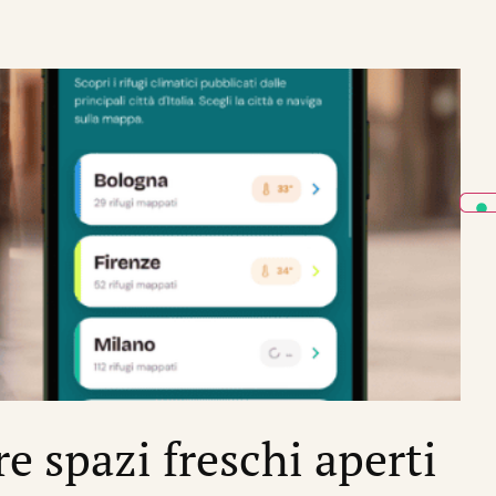
CRIS
re spazi freschi aperti
I