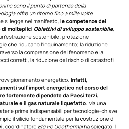
prime sono il punto di partenza della
eologia offre un ritorno fino a mille volte
me si legge nel manifesto,
le competenze dei
 di molteplici
Obiettivi di sviluppo sostenibile
,
 un’estrazione sostenibile; protezione
egie che riducano l’inquinamento; la riduzione
ttraverso la comprensione del fenomeno e la
ci corretti, la riduzione del rischio di catastrofi
provvigionamento energetico.
Infatti,
ramenti sull’import energetico nel corso del
re fortemente dipendete da Paesi terzi,
aturale e il gas naturale liquefatto
. Ma una
aterie prime indispensabili per tecnologie-chiave
pio il silicio fondamentale per la costruzione di
i
, coordinatore
Efg Pe Geothermal
ha spiegato il