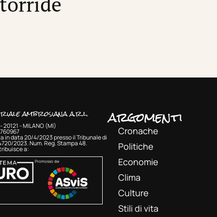
 torride
argomenti
oriale ambrosiana a.r.l.
- 20121 - MILANO (MI)
Cronache
33760967
a in data 20/4/2023 presso il Tribunale di
 4720/2023. Num. Reg. Stampa 48.
Politiche
ribuisce a:
Economie
Promosso da:
Clima
Culture
Stili di vita