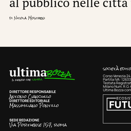
al pubblico nelle città
di
Nicola Moscheni
società edit
Corso Venezia 24 
Partita IVA: 126
Testata Registrat
Milano Num. R.G.
Ultima Bozza cont
DIRETTORE RESPONSABILE
Antonio Cianciullo
DIRETTORE EDITORIALE
Massimiliano Pontillo
SEDE REDAZIONE
Via Portuense 157, roma