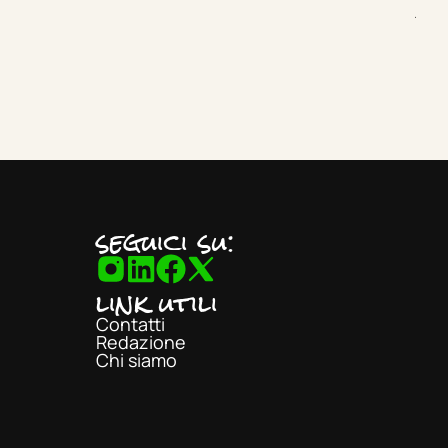
di
Sil
seguici su:
link utili
Contatti
Redazione
Chi siamo