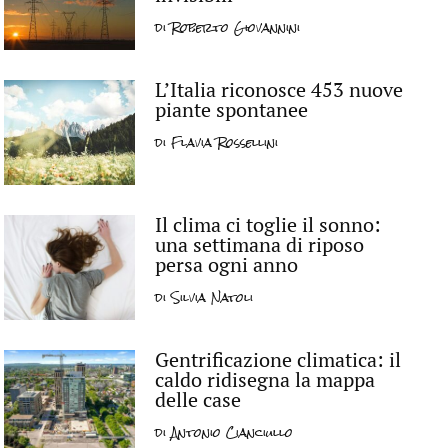
di
Roberto Giovannini
L’Italia riconosce 453 nuove
piante spontanee
di
Flavia Rossellini
Il clima ci toglie il sonno:
una settimana di riposo
persa ogni anno
di
Silvia Natoli
Gentrificazione climatica: il
caldo ridisegna la mappa
delle case
di
Antonio Cianciullo