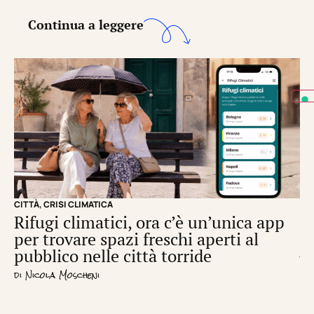
Continua a leggere
CITTÀ
,
CRISI CLIMATICA
CRI
Rifugi climatici, ora c’è un’unica app
Il
per trovare spazi freschi aperti al
de
pubblico nelle città torride
di
S
di
Nicola Moscheni