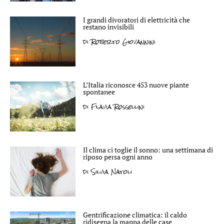
I grandi divoratori di elettricità che
restano invisibili
di
Roberto Giovannini
L’Italia riconosce 453 nuove piante
spontanee
di
Flavia Rossellini
Il clima ci toglie il sonno: una settimana di
riposo persa ogni anno
di
Silvia Natoli
Gentrificazione climatica: il caldo
ridisegna la mappa delle case