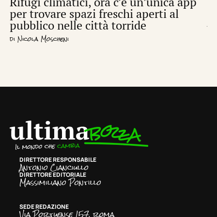
Rifugi climatici, ora c’è un’unica app
Il
per trovare spazi freschi aperti al
de
pubblico nelle città torride
di
S
di
Nicola Moscheni
DIRETTORE RESPONSABILE
Antonio Cianciullo
DIRETTORE EDITORIALE
Massimiliano Pontillo
SEDE REDAZIONE
Via Portuense 157, roma