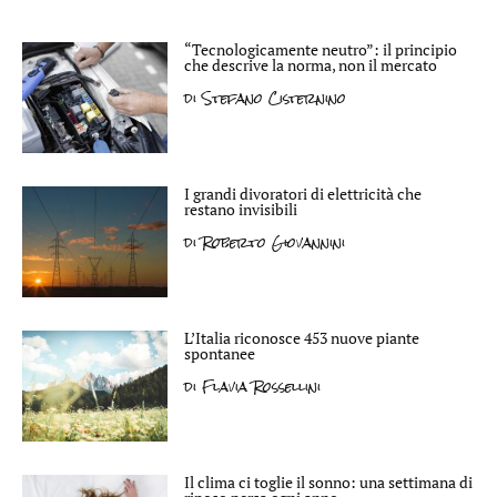
“Tecnologicamente neutro”: il principio
che descrive la norma, non il mercato
di
Stefano Cisternino
I grandi divoratori di elettricità che
restano invisibili
di
Roberto Giovannini
L’Italia riconosce 453 nuove piante
spontanee
di
Flavia Rossellini
Il clima ci toglie il sonno: una settimana di