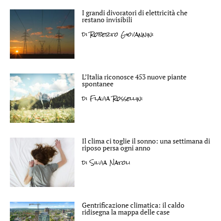
I grandi divoratori di elettricità che
restano invisibili
di
Roberto Giovannini
L’Italia riconosce 453 nuove piante
spontanee
di
Flavia Rossellini
Il clima ci toglie il sonno: una settimana di
riposo persa ogni anno
di
Silvia Natoli
Gentrificazione climatica: il caldo
ridisegna la mappa delle case