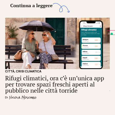
Continua a leggere
CITTÀ
,
CRISI CLIMATICA
CRI
Rifugi climatici, ora c’è un’unica app
Il
per trovare spazi freschi aperti al
de
pubblico nelle città torride
di
S
di
Nicola Moscheni