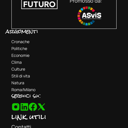
Promosso da:
argomenti
Cronache
Politiche
Economie
Clima
Culture
Stili di vita
Natura
Roma/Milano
seguici su:
link utili
Contatti