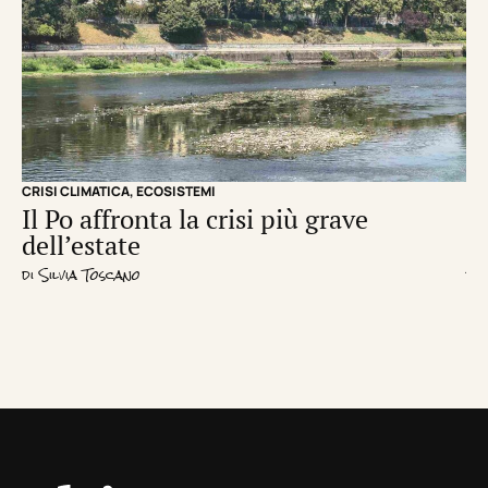
CRISI CLIMATICA
,
ECOSISTEMI
EC
Il Po affronta la crisi più grave
Un
dell’estate
d
di
Silvia Toscano
di
R