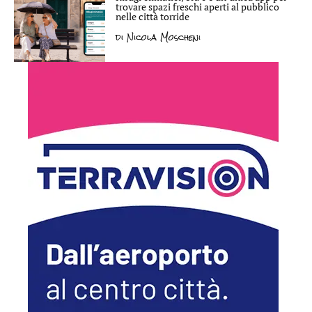
trovare spazi freschi aperti al pubblico
nelle città torride
di
Nicola Moscheni