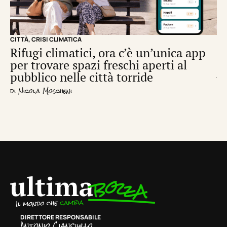
CITTÀ
,
CRISI CLIMATICA
CRI
Rifugi climatici, ora c’è un’unica app
Il
per trovare spazi freschi aperti al
de
pubblico nelle città torride
di
S
di
Nicola Moscheni
DIRETTORE RESPONSABILE
Antonio Cianciullo