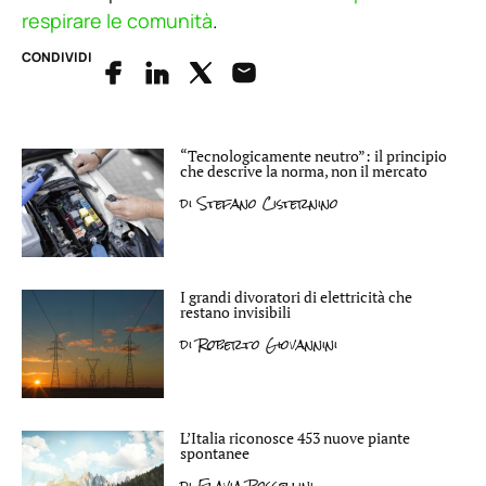
respirare le comunità
.
CONDIVIDI
“Tecnologicamente neutro”: il principio
che descrive la norma, non il mercato
di
Stefano Cisternino
I grandi divoratori di elettricità che
restano invisibili
di
Roberto Giovannini
L’Italia riconosce 453 nuove piante
spontanee
di
Flavia Rossellini