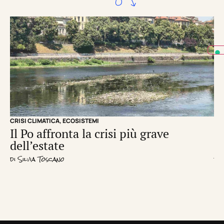
CRISI CLIMATICA
,
ECOSISTEMI
EC
Il Po affronta la crisi più grave
Un
dell’estate
d
di
Silvia Toscano
di
R