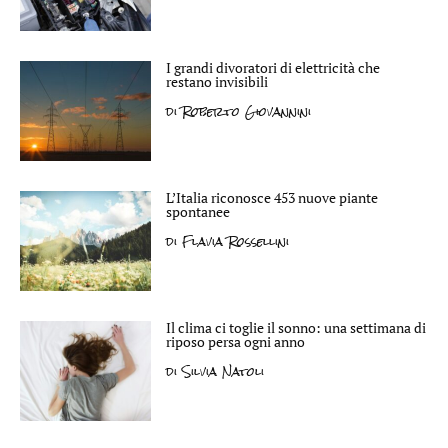
I grandi divoratori di elettricità che
restano invisibili
di
Roberto Giovannini
L’Italia riconosce 453 nuove piante
spontanee
di
Flavia Rossellini
Il clima ci toglie il sonno: una settimana di
riposo persa ogni anno
di
Silvia Natoli