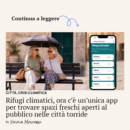
Continua a leggere
CITTÀ
,
CRISI CLIMATICA
CRI
Rifugi climatici, ora c’è un’unica app
Il
per trovare spazi freschi aperti al
de
pubblico nelle città torride
di
S
di
Nicola Moscheni