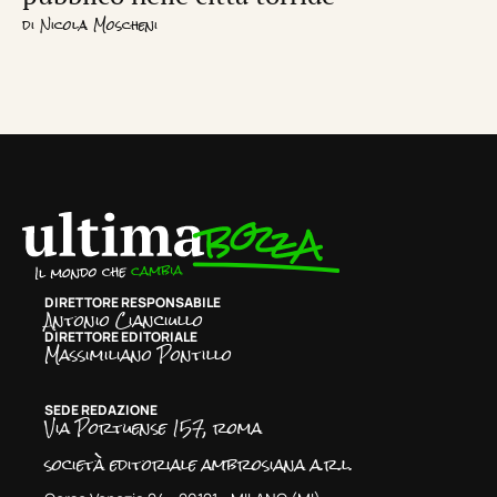
di
Nicola Moscheni
DIRETTORE RESPONSABILE
Antonio Cianciullo
DIRETTORE EDITORIALE
Massimiliano Pontillo
SEDE REDAZIONE
Via Portuense 157, roma
società editoriale ambrosiana a.r.l.