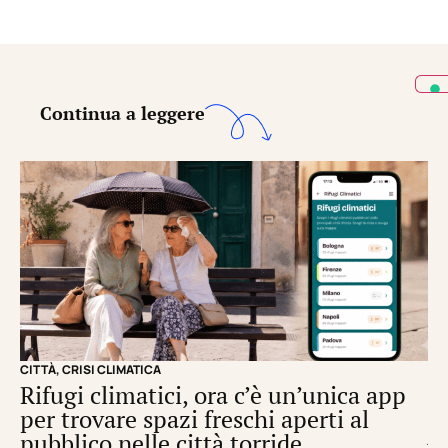
Continua a leggere
CITTÀ
,
CRISI CLIMATICA
CRI
Rifugi climatici, ora c’è un’unica app
Il
per trovare spazi freschi aperti al
de
pubblico nelle città torride
di
S