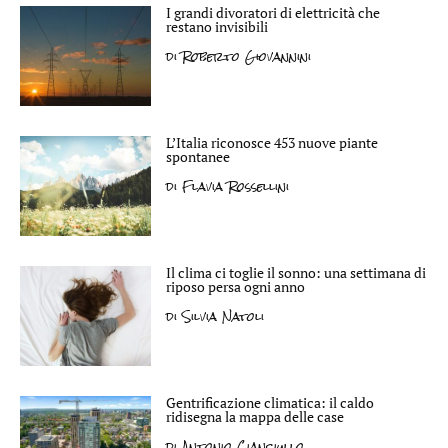
I grandi divoratori di elettricità che
restano invisibili
di
Roberto Giovannini
L’Italia riconosce 453 nuove piante
spontanee
di
Flavia Rossellini
Il clima ci toglie il sonno: una settimana di
riposo persa ogni anno
di
Silvia Natoli
Gentrificazione climatica: il caldo
ridisegna la mappa delle case
di
Antonio Cianciullo