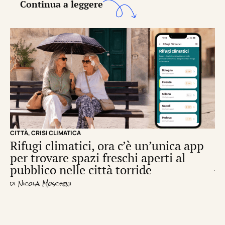
Continua a leggere
CITTÀ
,
CRISI CLIMATICA
CRI
Rifugi climatici, ora c’è un’unica app
Il
per trovare spazi freschi aperti al
de
pubblico nelle città torride
di
S
di
Nicola Moscheni