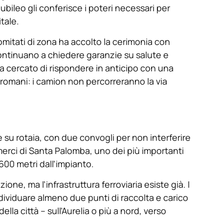
ubileo gli conferisce i poteri necessari per
itale.
comitati di zona ha accolto la cerimonia con
 continuano a chiedere garanzie su salute e
 ha cercato di rispondere in anticipo con una
ti romani: i camion non percorreranno la via
e su rotaia, con due convogli per non interferire
o merci di Santa Palomba, uno dei più importanti
 600 metri dall’impianto.
ione, ma l’infrastruttura ferroviaria esiste già. I
ndividuare almeno due punti di raccolta e carico
la città – sull’Aurelia o più a nord, verso