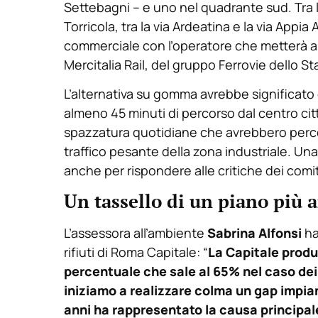
Settebagni – e uno nel quadrante sud. Tra le
Torricola, tra la via Ardeatina e la via App
commerciale con l’operatore che metterà a d
Mercitalia Rail, del gruppo Ferrovie dello St
L’alternativa su gomma avrebbe significato ci
almeno 45 minuti di percorso dal centro citt
spazzatura quotidiane che avrebbero percor
traffico pesante della zona industriale. Un
anche per rispondere alle critiche dei comi
Un tassello di un piano più 
L’assessora all’ambiente
Sabrina Alfonsi
ha
rifiuti di Roma Capitale: “
La Capitale produc
percentuale che sale al 65% nel caso dei r
iniziamo a realizzare colma un gap impia
anni ha rappresentato la causa principale 