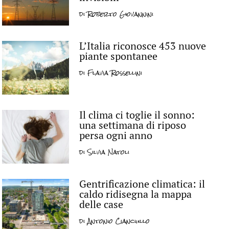
di
Roberto Giovannini
L’Italia riconosce 453 nuove
piante spontanee
di
Flavia Rossellini
Il clima ci toglie il sonno:
una settimana di riposo
persa ogni anno
di
Silvia Natoli
Gentrificazione climatica: il
caldo ridisegna la mappa
delle case
di
Antonio Cianciullo