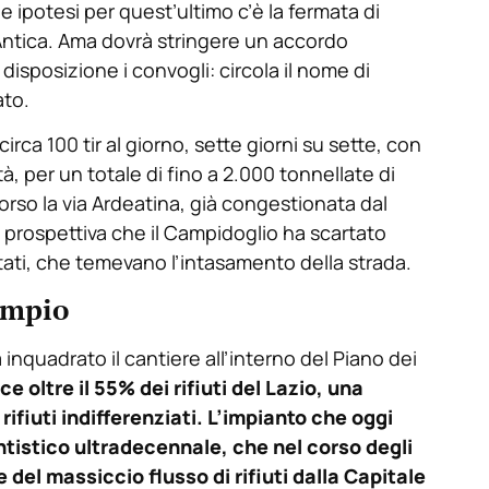
 ipotesi per quest’ultimo c’è la fermata di
ia Antica. Ama dovrà stringere un accordo
isposizione i convogli: circola il nome di
ato.
rca 100 tir al giorno, sette giorni su sette, con
à, per un totale di fino a 2.000 tonnellate di
so la via Ardeatina, già congestionata dal
a prospettiva che il Campidoglio ha scartato
tati, che temevano l’intasamento della strada.
ampio
 inquadrato il cantiere all’interno del Piano dei
e oltre il 55% dei rifiuti del Lazio, una
ifiuti indifferenziati. L’impianto che oggi
ntistico ultradecennale, che nel corso degli
del massiccio flusso di rifiuti dalla Capitale