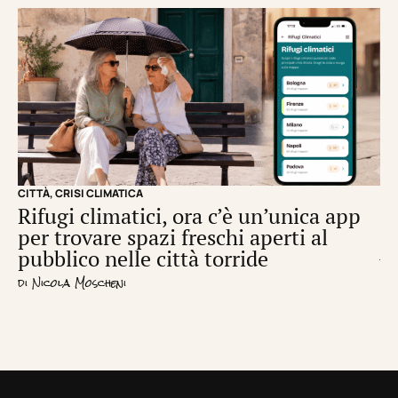
CITTÀ
,
CRISI CLIMATICA
CRI
Rifugi climatici, ora c’è un’unica app
Il
per trovare spazi freschi aperti al
de
pubblico nelle città torride
di
S
di
Nicola Moscheni