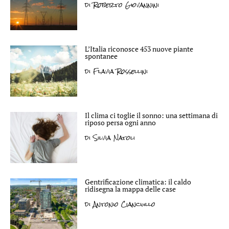
di
Roberto Giovannini
L’Italia riconosce 453 nuove piante
spontanee
di
Flavia Rossellini
Il clima ci toglie il sonno: una settimana di
riposo persa ogni anno
di
Silvia Natoli
Gentrificazione climatica: il caldo
ridisegna la mappa delle case
di
Antonio Cianciullo