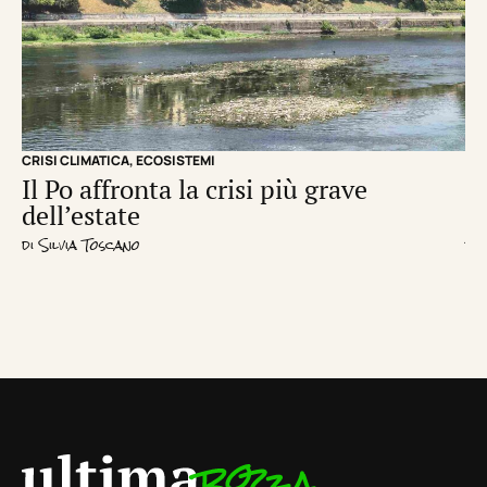
CRISI CLIMATICA
,
ECOSISTEMI
EC
Il Po affronta la crisi più grave
Un
dell’estate
d
di
Silvia Toscano
di
R