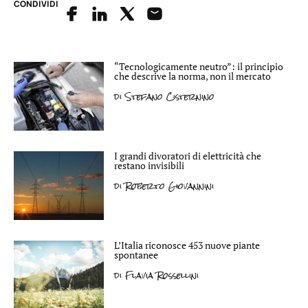
CONDIVIDI
“Tecnologicamente neutro”: il principio
che descrive la norma, non il mercato
di
Stefano Cisternino
I grandi divoratori di elettricità che
restano invisibili
di
Roberto Giovannini
L’Italia riconosce 453 nuove piante
spontanee
di
Flavia Rossellini