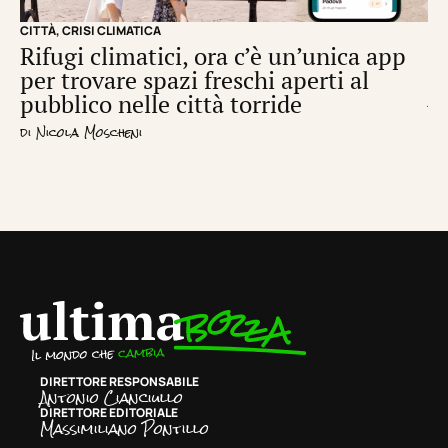
CITTÀ
,
CRISI CLIMATICA
CRI
Rifugi climatici, ora c’è un’unica app
Il
per trovare spazi freschi aperti al
de
pubblico nelle città torride
di
S
di
Nicola Moscheni
DIRETTORE RESPONSABILE
Antonio Cianciullo
DIRETTORE EDITORIALE
Massimiliano Pontillo