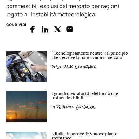
commestibili esclusi dal mercato per ragioni
legate all’instabilità meteorologica.
CONDIVIDI
“Tecnologicamente neutro”: il principio
che descrive la norma, non il mercato
di
Stefano Cisternino
I grandi divoratori di elettricità che
restano invisibili
di
Roberto Giovannini
L’Italia riconosce 453 nuove piante
spontanee