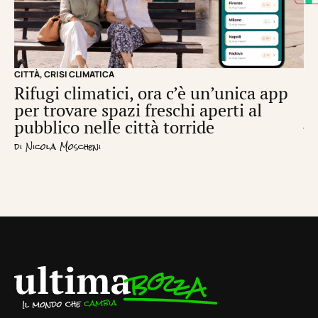
CITTÀ
,
CRISI CLIMATICA
CRI
Rifugi climatici, ora c’è un’unica app
Il
per trovare spazi freschi aperti al
de
pubblico nelle città torride
di
S
di
Nicola Moscheni