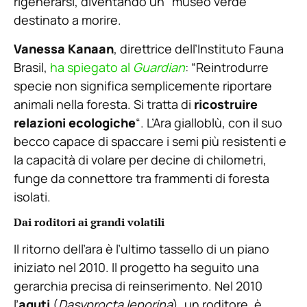
rigenerarsi, diventando un “museo verde”
destinato a morire.
Vanessa Kanaan
, direttrice dell’Instituto Fauna
Brasil,
ha spiegato al
Guardian
: “Reintrodurre
specie non significa semplicemente riportare
animali nella foresta. Si tratta di
ricostruire
relazioni ecologiche
“. L’Ara gialloblù, con il suo
becco capace di spaccare i semi più resistenti e
la capacità di volare per decine di chilometri,
funge da connettore tra frammenti di foresta
isolati.
Dai roditori ai grandi volatili
Il ritorno dell’ara è l’ultimo tassello di un piano
iniziato nel 2010. Il progetto ha seguito una
gerarchia precisa di reinserimento. Nel 2010
l’
aguti
(
Dasyprocta leporina
), un roditore, è