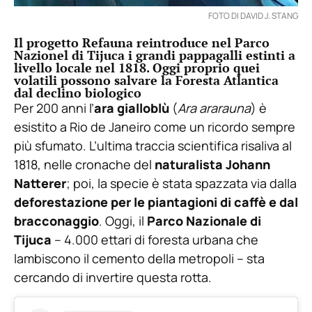
FOTO DI DAVID J. STANG
Il progetto Refauna reintroduce nel Parco
Nazionel di Tijuca i grandi pappagalli estinti a
livello locale nel 1818. Oggi proprio quei
volatili possono salvare la Foresta Atlantica
dal declino biologico
Per 200 anni l’
ara gialloblù
(
Ara ararauna
) è
esistito a Rio de Janeiro come un ricordo sempre
più sfumato. L’ultima traccia scientifica risaliva al
1818, nelle cronache del
naturalista Johann
Natterer
; poi, la specie è stata spazzata via dalla
deforestazione per le piantagioni di caffè e dal
bracconaggio
. Oggi, il
Parco Nazionale di
Tijuca
– 4.000 ettari di foresta urbana che
lambiscono il cemento della metropoli – sta
cercando di invertire questa rotta.