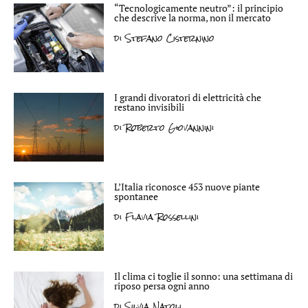
“Tecnologicamente neutro”: il principio
che descrive la norma, non il mercato
di
Stefano Cisternino
I grandi divoratori di elettricità che
restano invisibili
di
Roberto Giovannini
L’Italia riconosce 453 nuove piante
spontanee
di
Flavia Rossellini
Il clima ci toglie il sonno: una settimana di
riposo persa ogni anno
di
Silvia Natoli