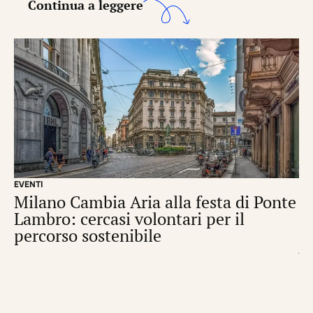
Continua a leggere
EVENTI
CI
Milano Cambia Aria alla festa di Ponte
R
Lambro: cercasi volontari per il
pe
percorso sostenibile
p
di
N