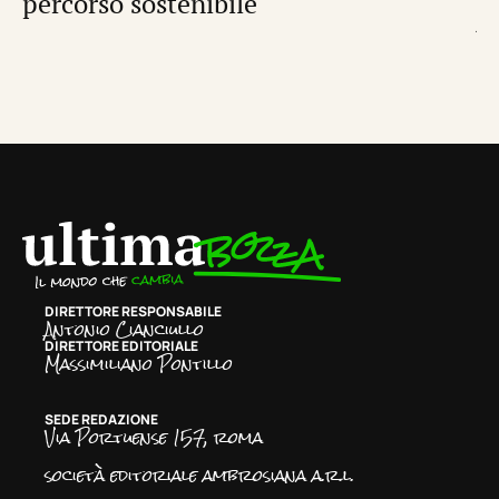
percorso sostenibile
p
di
N
DIRETTORE RESPONSABILE
Antonio Cianciullo
DIRETTORE EDITORIALE
Massimiliano Pontillo
SEDE REDAZIONE
Via Portuense 157, roma
società editoriale ambrosiana a.r.l.