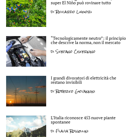
super El Niño può rovinare tutto
di
Riccardo Liguori
“Tecnologicamente neutro”: il principio
che descrive la norma, non il mercato
di
Stefano Cisternino
I grandi divoratori di elettricità che
restano invisibili
di
Roberto Giovannini
L’Italia riconosce 453 nuove piante
spontanee
di
Flavia Rossellini