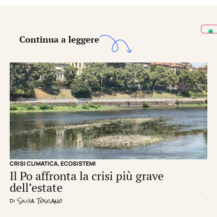
Continua a leggere
CRISI CLIMATICA
,
ECOSISTEMI
EC
Il Po affronta la crisi più grave
Un
dell’estate
d
di
Silvia Toscano
di
R