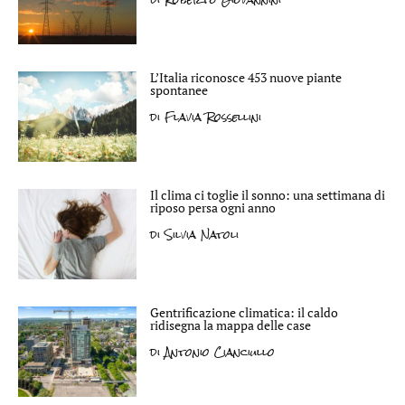
L’Italia riconosce 453 nuove piante
spontanee
di
Flavia Rossellini
Il clima ci toglie il sonno: una settimana di
riposo persa ogni anno
di
Silvia Natoli
Gentrificazione climatica: il caldo
ridisegna la mappa delle case
di
Antonio Cianciullo